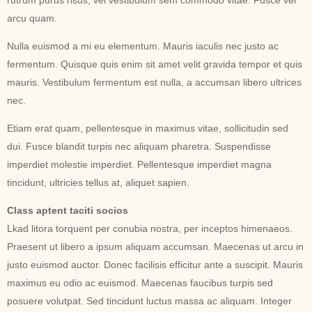
rutrum purus risus, vel vestibulum sem commodo vitae. Fusce vel
arcu quam.
Nulla euismod a mi eu elementum. Mauris iaculis nec justo ac
fermentum. Quisque quis enim sit amet velit gravida tempor et quis
mauris. Vestibulum fermentum est nulla, a accumsan libero ultrices
nec.
Etiam erat quam, pellentesque in maximus vitae, sollicitudin sed
dui. Fusce blandit turpis nec aliquam pharetra. Suspendisse
imperdiet molestie imperdiet. Pellentesque imperdiet magna
tincidunt, ultricies tellus at, aliquet sapien.
Class aptent taciti socios
Lkad litora torquent per conubia nostra, per inceptos himenaeos.
Praesent ut libero a ipsum aliquam accumsan. Maecenas ut arcu in
justo euismod auctor. Donec facilisis efficitur ante a suscipit. Mauris
maximus eu odio ac euismod. Maecenas faucibus turpis sed
posuere volutpat. Sed tincidunt luctus massa ac aliquam. Integer