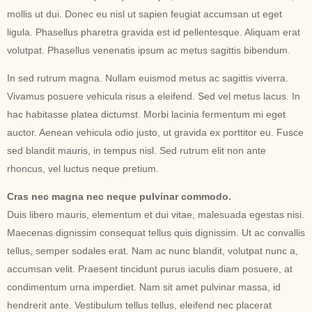
mollis ut dui. Donec eu nisl ut sapien feugiat accumsan ut eget
ligula. Phasellus pharetra gravida est id pellentesque. Aliquam erat
volutpat. Phasellus venenatis ipsum ac metus sagittis bibendum.
In sed rutrum magna. Nullam euismod metus ac sagittis viverra.
Vivamus posuere vehicula risus a eleifend. Sed vel metus lacus. In
hac habitasse platea dictumst. Morbi lacinia fermentum mi eget
auctor. Aenean vehicula odio justo, ut gravida ex porttitor eu. Fusce
sed blandit mauris, in tempus nisl. Sed rutrum elit non ante
rhoncus, vel luctus neque pretium.
Cras nec magna nec neque pulvinar commodo.
Duis libero mauris, elementum et dui vitae, malesuada egestas nisi.
Maecenas dignissim consequat tellus quis dignissim. Ut ac convallis
tellus, semper sodales erat. Nam ac nunc blandit, volutpat nunc a,
accumsan velit. Praesent tincidunt purus iaculis diam posuere, at
condimentum urna imperdiet. Nam sit amet pulvinar massa, id
hendrerit ante. Vestibulum tellus tellus, eleifend nec placerat